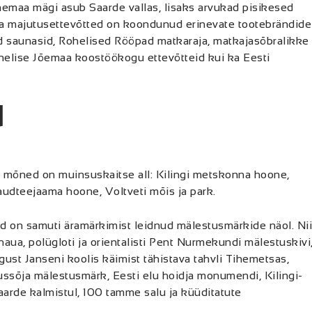
maa mägi asub Saarde vallas, lisaks arvukad pisikesed
ja majutusettevõtted on koondunud erinevate tootebrändide
vaid saunasid, Rohelised Rööpad matkaraja, matkajasõbralikke
helise Jõemaa koostöökogu ettevõtteid kui ka Eesti
d
t mõned on muinsuskaitse all: Kilingi metskonna hoone,
raudteejaama hoone, Voltveti mõis ja park.
 on samuti äramärkimist leidnud mälestusmärkide näol. Ni
la haua, polügloti ja orientalisti Pent Nurmekundi mälestuskivi
st Janseni koolis käimist tähistava tahvli Tihemetsas,
sõja mälestusmärk, Eesti elu hoidja monumendi, Kilingi-
rde kalmistul, 100 tamme salu ja küüditatute