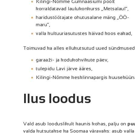
Kilingi-Nõmme Gümnaasiumi poolt 
korraldatavad laulukonkurss „Metsalaul“,
haridustöötajate ohutusalane mäng „ÖÖ-
maru“,
valla kultuuriasutustes käivad koos eakad,
Toimuvad ka alles ellukutsutud uued sündmused
garaaži- ja kodukohvikute päev,
tulepidu Lavi järve ääres,
Kilingi-Nõmme kesklinnapargis kuuseküüna
Ilus loodus
Vald asub looduslikult kaunis kohas, palju on
pu
valda kutsutakse ka Soomaa väravaks: asub valla