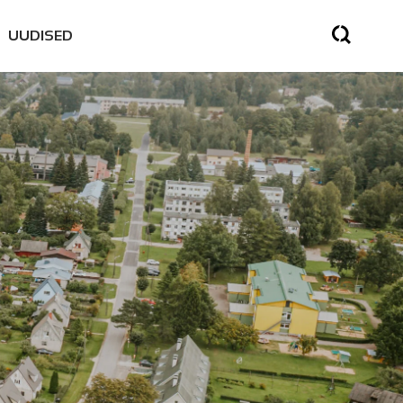
UUDISED
SED
SES
NE