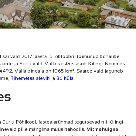
sai vald 2017. aasta 15. oktoobril toimunud kohalike
Saarde ja Surju vald. Valla keskus asub Kilingi-Nõmmes.
n 4492. Valla pindala on 1065 km². Saarde vald jaguneb
õmme,
Tihemetsa alevik
ja
36 küla
.
es
a Surju Põhikool, lasteaiarühmad tegutsevad nii Kilingi-
rinevaid pille mängima muusikakoolis.
Mitmekülgne