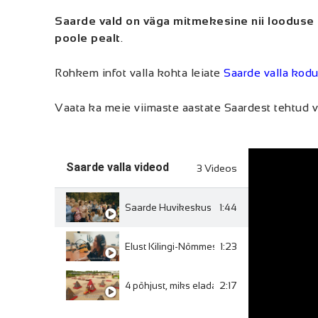
Saarde vald on väga mitmekesine nii looduse 
poole pealt
.
Rohkem infot valla kohta leiate
Saarde valla kodu
Vaata ka meie viimaste aastate Saardest tehtud v
Saarde valla videod
3 Videos
1:44
Saarde Huvikeskus
1:23
Elust Kilingi-Nõmmes
2:17
4 põhjust, miks elada Saarde vallas