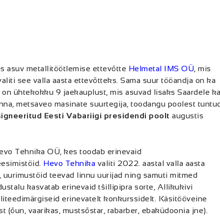
s asuv metallitöötlemise ettevõtte
Helmetal IMS OÜ
, mis
aliti see valla aasta ettevõtteks. Sama suur tööandja on ka
on ühtekokku 9 jaekauplust, mis asuvad lisaks Saardele k
na, metsaveo masinate suurtegija, toodangu poolest tuntu
igneeritud Eesti Vabariigi presidendi poolt
augustis
Hevo Tehnika OÜ, kes toodab erinevaid
eesimistöid.
Hevo Tehnika
valiti 2022. aastal valla aasta
, uurimustöid teevad linnu uurijad ning samuti mitmed
alu kasvatab erinevaid tšillipipra sorte, Allikukivi
liteedimärgiseid erinevatelt konkurssidelt. Käsitööveine
t (õun, vaarikas, mustsõstar, rabarber, ebaküdoonia jne).