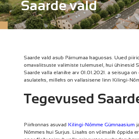
Saarde vald
Saarde vald asub Pärnumaa kaguosas. Uued piirid 
omavalitsuste valimiste tulemusel, kui ühinesid 
Saarde valla elanike arv 01.01.2021. a seisuga o
asulateks, milleks on vallasisene linn Kilingi-N
Tegevused Saard
Piirkonnas asuvad
Kilingi-Nõmme Gümnaasium
j
Nõmmes kui Surjus. Lisaks on võimalik õppida e