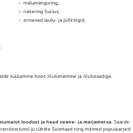
mälumänguring,
näitering Surjus,
erinevad laulu- ja pilliringid,
:
lde süütamine koos Jõulumemme ja Jõulutaadiga.
utumatut loodust ja head seene- ja marjametsa
. Saarde
 territooriumil ju tükike Soomaad ning mitmed populaarsed