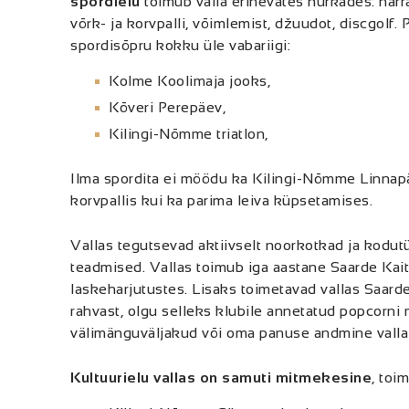
spordielu
toimub valla erinevates nurkades: harra
võrk- ja korvpalli, võimlemist, džuudot, discgolf.
spordisõpru kokku üle vabariigi:
Kolme Koolimaja jooks,
Kõveri Perepäev,
Kilingi-Nõmme triatlon,
Ilma spordita ei möödu ka Kilingi-Nõmme Linnapäe
korvpallis kui ka parima leiva küpsetamises.
Vallas tegutsevad aktiivselt noorkotkad ja kodutüt
teadmised. Vallas toimub iga aastane Saarde Kai
laskeharjutustes. Lisaks toimetavad vallas Saarde
rahvast, olgu selleks klubile annetatud popcorni 
välimänguväljakud või oma panuse andmine valla 
Kultuurielu vallas on samuti mitmekesine
, toi