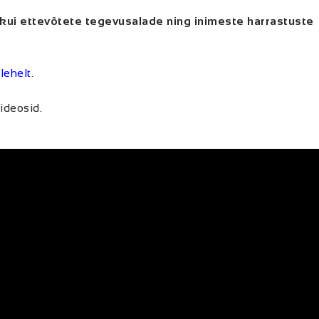
kui ettevõtete tegevusalade ning inimeste harrastuste
lehelt
.
ideosid.