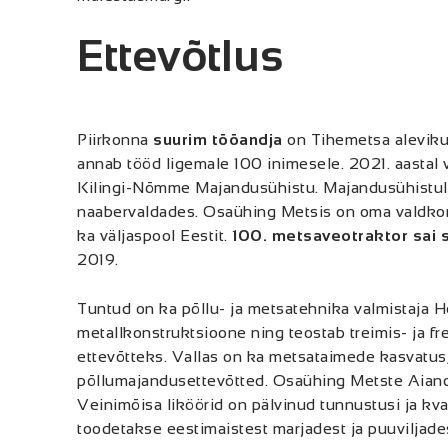
Ettevõtlus
Piirkonna
suurim tööandja
on Tihemetsa aleviku
annab tööd ligemale 100 inimesele. 2021. aastal v
Kilingi-Nõmme Majandusühistu. Majandusühistul 
naabervaldades. Osaühing Metsis on oma valdkon
ka väljaspool Eestit.
100. metsaveotraktor sai s
2019.
Tuntud on ka põllu- ja metsatehnika valmistaja 
metallkonstruktsioone ning teostab treimis- ja fr
ettevõtteks. Vallas on ka metsataimede kasvatus
põllumajandusettevõtted. Osaühing Metste Aiandust
Veinimõisa liköörid on pälvinud tunnustusi ja kva
toodetakse eestimaistest marjadest ja puuviljades