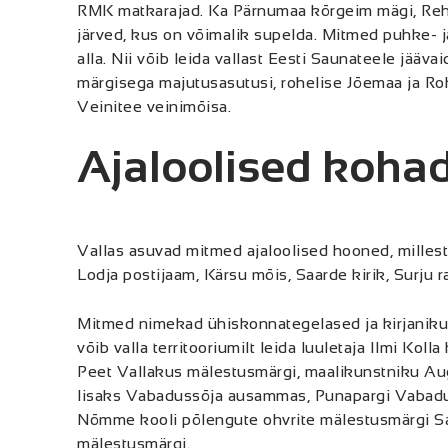
RMK matkarajad. Ka Pärnumaa kõrgeim mägi, Rehe
järved, kus on võimalik supelda. Mitmed puhke- 
alla. Nii võib leida vallast Eesti Saunateele jää
märgisega majutusasutusi, rohelise Jõemaa ja Ro
Veinitee veinimõisa.
Ajaloolised koha
Vallas asuvad mitmed ajaloolised hooned, milles
Lodja postijaam, Kärsu mõis, Saarde kirik, Surju 
Mitmed nimekad ühiskonnategelased ja kirjanikud
võib valla territooriumilt leida luuletaja Ilmi Kol
Peet Vallakus mälestusmärgi, maalikunstniku Augu
lisaks Vabadussõja ausammas, Punapargi Vabadus
Nõmme kooli põlengute ohvrite mälestusmärgi Saa
mälestusmärgi.