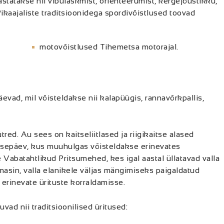
statakse nii vibulaskmist, orienteerumist, kergejõustikku,
 Pikaajaliste traditsioonidega spordivõistlused toovad
motovõistlused Tihemetsa motorajal.
vad, mil võisteldakse nii kalapüügis, rannavõrkpallis,
red. Au sees on kaitseliitlased ja riigikaitse alased
tsepäev, kus muuhulgas võisteldakse erinevates
 Vabatahtlikud Pritsumehed, kes igal aastal üllatavad valla
masin, valla elanikele väljas mängimiseks paigaldatud
erinevate ürituste korraldamisse.
muvad nii traditsioonilised üritused: