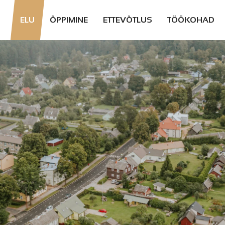
ELU
ÕPPIMINE
ETTEVÕTLUS
TÖÖKOHAD
ELUKORRALDUS
GÜMNAASIUMID
ETTEVÕTLUSEGA
TÖÖPAKKUMI
ALUSTAMINE
PÄRNUS JA
PÄRNUMAAL
ERINEVAD
KOOLID
TOETUSED
ETTEVÕTLUSKESKKOND
TÖÖTA
KOHALIKUS
KINNISVARA
ÄGEDAD ETTEVÕTTED
OMAVALITSU
PAKKUMISED
INVESTORTEENINDUS
SISESTA
PÄRNUMAALASTE
PÄRNUMAAL
TÖÖPAKKUMI
LOOD
PÄRNUMAA TEGIJAD
EASÕBRALIK
2025
PÄRNUMAA
PÄRNUMAA
OMAVALITSUSED