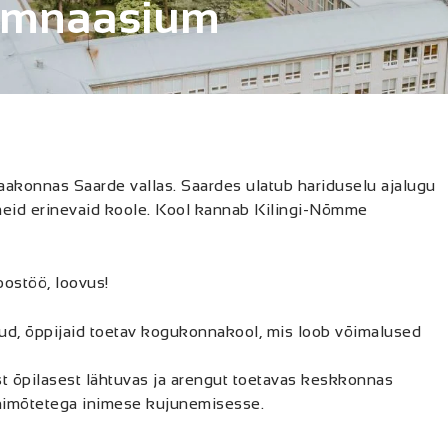
ümnaasium
akonnas Saarde vallas. Saardes ulatub hariduselu ajalugu
tmeid erinevaid koole. Kool kannab Kilingi-Nõmme
ostöö, loovus!
tud, õppijaid toetav kogukonnakool, mis loob võimalused
st õpilasest lähtuvas ja arengut toetavas keskkonnas
õhimõtetega inimese kujunemisesse.