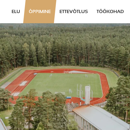
ELU
ÕPPIMINE
ETTEVÕTLUS
TÖÖKOHAD
ELUKORRALDUS
GÜMNAASIUMID
ETTEVÕTLUSEGA
TÖÖPAKKUMI
ALUSTAMINE
PÄRNUS JA
PÄRNUMAAL
ERINEVAD
KOOLID
TOETUSED
ETTEVÕTLUSKESKKOND
TÖÖTA
KOHALIKUS
KINNISVARA
ÄGEDAD ETTEVÕTTED
OMAVALITSU
PAKKUMISED
INVESTORTEENINDUS
SISESTA
PÄRNUMAALASTE
PÄRNUMAAL
TÖÖPAKKUMI
LOOD
PÄRNUMAA TEGIJAD
EASÕBRALIK
2025
PÄRNUMAA
PÄRNUMAA
OMAVALITSUSED