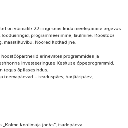
tel on võimalik 22 ringi seas leida meelepärane tegevus
ts, loodusringid, programmeerimine, laulmine. Koostöös
g, maastikuvibu, Noored kotkad jne.
d koostööpartnerid erinevates programmides ja
 Keskkonna Investeeringute Keskuse õppeprogrammid,
on tegus õpilasesindus.
ga teemapäevad – teaduspäev, karjääripäev,
s „Kolme koolimaja jooks“, isadepäeva