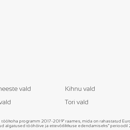
eeste vald
Kihnu vald
vald
Tori vald
- ja töökoha programm 2017-2019“ raames, mida on rahastatud E
kud algatused tööhõive ja ettevõtlikkuse edendamiseks“ perioodi