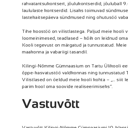
rahvatantsukontsert, jõulukontserdid, jõuluball 9
laululaste kontserdid. Lisaks toimuvad sündmus
lastekaitsepäeva sündmused ning ohutusöö vabari
Tihe koostöö on vilistlastega. Paljud meie kooli vi
loomeinimesed, teadlased – kõik on leidnud oma 
Kooli tegevust on märgatud ja tunnustatud. Meie õ
maakonna ja vabariigi tasandil.
Kilingi-Nõmme Gümnaasium on Tartu Ülikooli ee
õppe-kasvatustöö valdkonnas ning tunnustatud T
Vilistlased on öeldud meie kooli kohta – „… siit 
parim kool oma soovide realiseerimiseks“.
Vastuvõtt
Vastuvõtt Kilingi-Nõmme Gümnaasiumi 10. klass