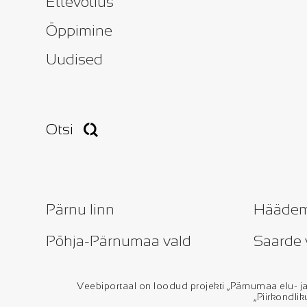
Ettevõtlus
Õppimine
Uudised
Otsi
Pärnu linn
Häädem
Põhja-Pärnumaa vald
Saarde 
Veebiportaal on loodud projekti „Pärnumaa elu
„Piirkondli