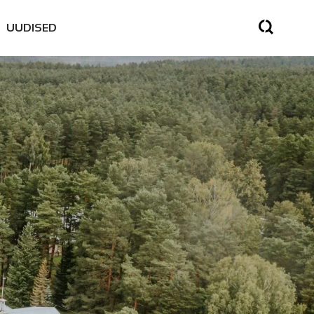
UUDISED
SED
SES
NE