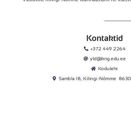
Kontaktid
+372 449 2264
yld@kng.edu.ee
Koduleht
Sambla 18, Kilingi-Nõmme  863