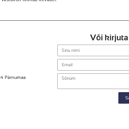
Või kirjuta
04 Pärnumaa
S