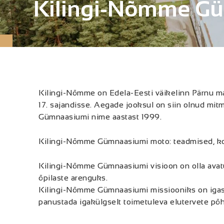
Kilingi-Nõmme G
Kilingi-Nõmme on Edela-Eesti väikelinn Pärnu ma
17. sajandisse. Aegade jooksul on siin olnud mi
Gümnaasiumi nime aastast 1999.
Kilingi-Nõmme Gümnaasiumi moto: teadmised, ko
Kilingi-Nõmme Gümnaasiumi
visioon
on olla ava
õpilaste arenguks.
Kilingi-Nõmme Gümnaasiumi
missiooniks
on iga
panustada igakülgselt toimetuleva elutervete p