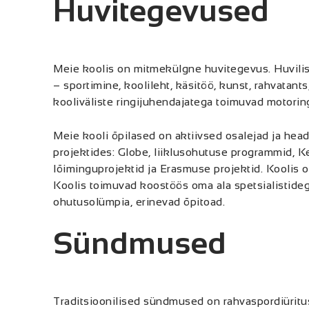
Huvitegevused
Meie koolis on mitmekülgne huvitegevus. Huvilis
– sportimine, koolileht, käsitöö, kunst, rahvatan
kooliväliste ringijuhendajatega toimuvad motorin
Meie kooli õpilased on aktiivsed osalejad ja hea
projektides: Globe, liiklusohutuse programmid,
lõiminguprojektid ja Erasmuse projektid. Koolis 
Koolis toimuvad koostöös oma ala spetsialistide
ohutusolümpia, erinevad õpitoad.
Sündmused
Traditsioonilised sündmused on rahvaspordiüritu