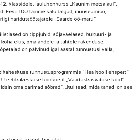
.-12. klassidele, laulukonkurss „Kaunim metsalaul“,
ed: Eesti 100 tamme salu talgud, muuseumiöö,
igi haridustöötajatele „Saarde öö-maru“.
listlased on tippjuhid, sõjaväelased, kultuuri- ja
koha elus, oma andele ja tahtele rakenduse.
petajad on pälvinud igal aastal tunnustusi valla,
tikakeskuse tunnustusprogrammis “Hea kooli ekspert”
Ü eetikakeskuse konkursil „Väärtuskasvatuse kool”.
leidsin oma parimad sõbrad“, „kui tead, mida tahad, on see
i
vastuvõtt toimub kevadel.