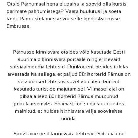
Otsid Pärnumaal kena elupaika ja soovid olla kursis
parimate pakkumistega? Vaata kuulutusi ja soeta
kodu Pärnu südamesse või selle looduskaunisse
ümbrusse.
Pärnusse kinnisvara otsides võib kasutada Eesti
suurimaid kinnisvara portaale ning erinevaid
sotsiaalmeedia lehtesid. Üürikorterit otsides tuleks
arvestada ka sellega, et paljud üürikorterid Pärnus on
sessoonsed ehk siis suvel võidakse korterit
kasutada turistide majutamisel. Viimasel ajal on
pikaajalised üürikorterid Pärnus muutunud
populaarsemaks. Enamasti on seda kuulutustes
mainitud, et kuidas kinnisvara välja soovitakse
üürida.
Soovitame neid kinnisvara lehtesid. Siit leiab nii