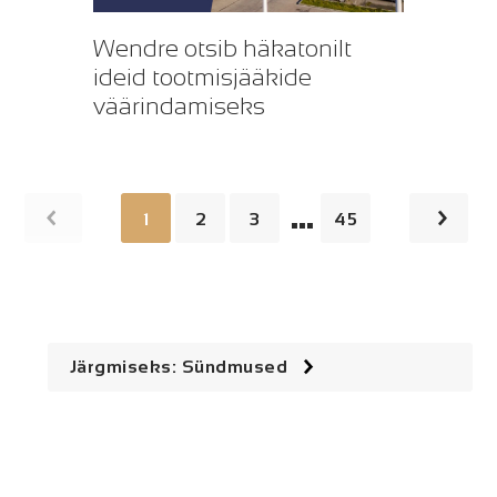
Wendre otsib häkatonilt
ideid tootmisjääkide
väärindamiseks
…
1
2
3
45
Järgmiseks: Sündmused