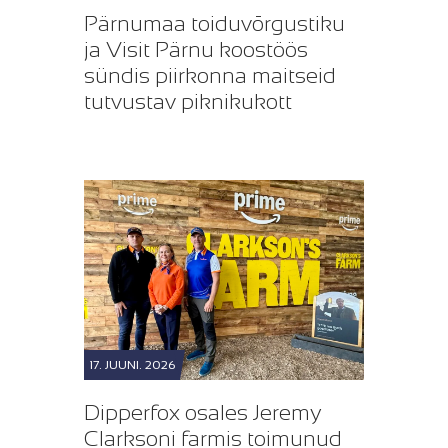
Pärnumaa toiduvõrgustiku
ja Visit Pärnu koostöös
sündis piirkonna maitseid
tutvustav piknikukott
17. JUUNI. 2026
Dipperfox osales Jeremy
Clarksoni farmis toimunud