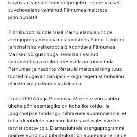
tutvustad värsket koostööprojekti – spetsiaalselt
suvehooajaks valminud Pärnumaa maitsete
piknikukotti!
Piknikukott sündis Visit Pärnu elamusjuhtide
arenguprogrammi raames koostöös Pärnu Taluturu
ja kohalikke väiketootjaid koondava Pärnumaa
Maitsed võrgustikuga. Hoolikalt valitud
sortimendiga piknikoti eesmärk on tutvustada
Pärnumaa ja naabrite võrratuid maitseid ning tuua
tooted mugavalt tarbijani – olgu tegemist kohaliku
elaniku või piirkonna külalisega.
ToiduKOBARa ja Pärnumaa Maitsete võrgustiku
üheks põhieesmärgiks on kohalike toidu- ja
joogitootjate toodangu nähtavuse suurendamine, et
teha klientidele paremini kättesaadavaks värske
tervist toetav toit. Elamusjuhtide arenguprogrammi
raames sündinud piknikukott on suurepärane näide