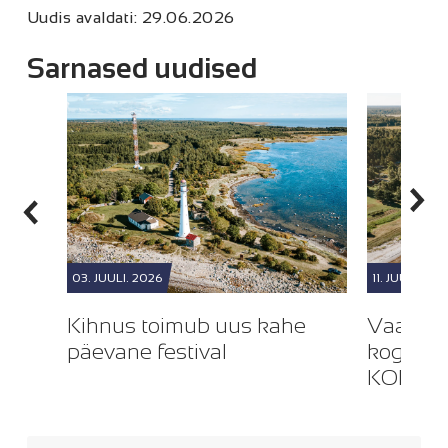
Uudis avaldati: 29.06.2026
Sarnased uudised
03. JUULI. 2026
11. JUUNI. 20
al
Kihnus toimub uus kahe
Vaata, 
päevane festival
kogukon
KOP kev