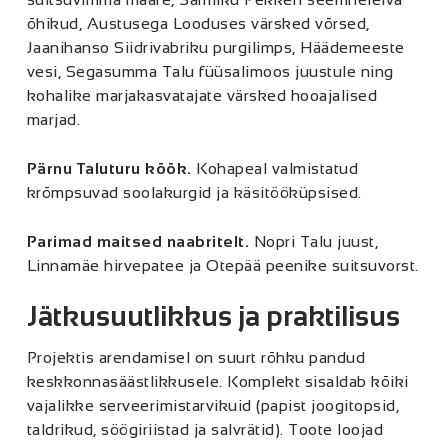
õhikud, Austusega Looduses värsked võrsed,
Jaanihanso Siidrivabriku purgilimps, Häädemeeste
vesi, Segasumma Talu füüsalimoos juustule ning
kohalike marjakasvatajate värsked hooajalised
marjad.
Pärnu Taluturu köö
k.
Kohapeal valmistatud
krõmpsuvad soolakurgid ja käsitööküpsised.
Parimad maitsed naabritelt
.
Nopri Talu juust,
Linnamäe hirvepatee ja Otepää peenike suitsuvorst.
Jätkusuutlikkus ja praktilisus
Projektis arendamisel on suurt rõhku pandud
keskkonnasäästlikkusele. Komplekt sisaldab kõiki
vajalikke serveerimistarvikuid (papist joogitopsid,
taldrikud, söögiriistad ja salvrätid). Toote loojad