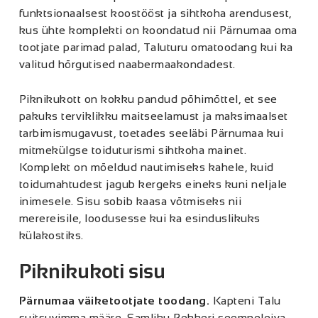
funktsionaalsest koostööst ja sihtkoha arendusest,
kus ühte komplekti on koondatud nii Pärnumaa oma
tootjate parimad palad, Taluturu omatoodang kui ka
valitud hõrgutised naabermaakondadest.
Piknikukott on kokku pandud põhimõttel, et see
pakuks terviklikku maitseelamust ja maksimaalset
tarbimismugavust, toetades seeläbi Pärnumaa kui
mitmekülgse toiduturismi sihtkoha mainet.
Komplekt on mõeldud nautimiseks kahele, kuid
toidumahtudest jagub kergeks eineks kuni neljale
inimesele. Sisu sobib kaasa võtmiseks nii
merereisile, loodusesse kui ka esinduslikuks
külakostiks.
Piknikukoti sisu
Pärnumaa väiketootja
te toodang.
Kapteni Talu
suitsuvimma määre, Samliku Pekkeri seemneleiva