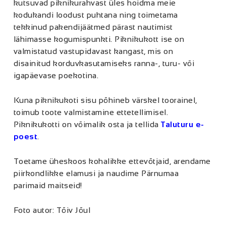
kutsuvad piknikurahvast üles hoidma meie
kodukandi loodust puhtana ning toimetama
tekkinud pakendijäätmed pärast nautimist
lähimasse kogumispunkti. Piknikukott ise on
valmistatud vastupidavast kangast, mis on
disainitud korduvkasutamiseks ranna-, turu- või
igapäevase poekotina.
Kuna piknikukoti sisu põhineb värskel toorainel,
toimub toote valmistamine ettetellimisel.
Piknikukotti on võimalik osta ja tellida
Taluturu e-
poest
.
Toetame üheskoos kohalikke ettevõtjaid, arendame
piirkondlikke elamusi ja naudime Pärnumaa
parimaid maitseid!
Foto autor: Tõiv Jõul