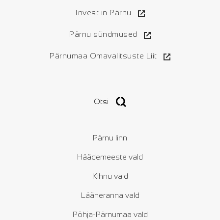
Invest in Pärnu
Pärnu sündmused
Pärnumaa Omavalitsuste Liit
Otsi
Pärnu linn
Häädemeeste vald
Kihnu vald
Lääneranna vald
Põhja-Pärnumaa vald