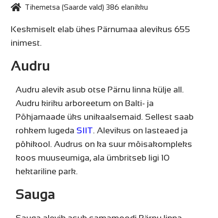
Tihemetsa (Saarde vald) 386 elanikku
Keskmiselt elab ühes Pärnumaa alevikus 655
inimest.
Audru
Audru alevik asub otse Pärnu linna külje all.
Audru kiriku arboreetum on Balti- ja
Põhjamaade üks unikaalsemaid. Sellest saab
rohkem lugeda
SIIT
. Alevikus on lasteaed ja
põhikool. Audrus on ka suur mõisakompleks
koos muuseumiga, ala ümbritseb ligi 10
hektariline park.
Sauga
Sauga alevik asub samamoodi Pärnu linna