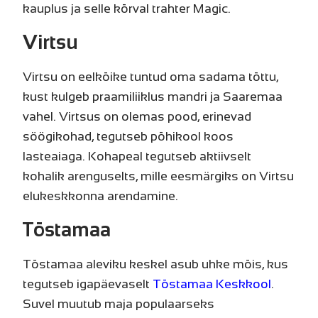
kauplus ja selle kõrval trahter Magic.
Virtsu
Virtsu on eelkõike tuntud oma sadama tõttu,
kust kulgeb praamiliiklus mandri ja Saaremaa
vahel. Virtsus on olemas pood, erinevad
söögikohad, tegutseb põhikool koos
lasteaiaga. Kohapeal tegutseb aktiivselt
kohalik arenguselts, mille eesmärgiks on Virtsu
elukeskkonna arendamine.
Tõstamaa
Tõstamaa aleviku keskel asub uhke mõis, kus
tegutseb igapäevaselt
Tõstamaa Keskkool
.
Suvel muutub maja populaarseks