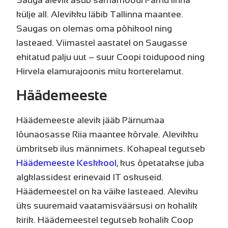
külje all. Alevikku läbib Tallinna maantee.
Saugas on olemas oma põhikool ning
lasteaed. Viimastel aastatel on Saugasse
ehitatud palju uut – suur Coopi toidupood ning
Hirvela elamurajoonis mitu korterelamut.
Häädemeeste
Häädemeeste alevik jääb Pärnumaa
lõunaosasse Riia maantee kõrvale. Alevikku
ümbritseb ilus männimets. Kohapeal tegutseb
Häädemeeste Keskkool
, kus õpetatakse
juba
algklassidest erinevaid IT oskuseid
.
Häädemeestel on ka väike lasteaed. Aleviku
üks suuremaid vaatamisväärsusi on kohalik
kirik. Häädemeestel tegutseb kohalik Coop