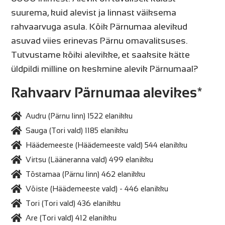
suurema, kuid alevist ja linnast väiksema
rahvaarvuga asula. Kõik Pärnumaa alevikud
asuvad viies erinevas Pärnu omavalitsuses.
Tutvustame kõiki alevikke, et saaksite kätte
üldpildi milline on keskmine alevik Pärnumaal?
Rahvaarv Pärnumaa alevikes*
Audru (Pärnu linn) 1522 elanikku
Sauga (Tori vald) 1185 elanikku
Häädemeeste (Häädemeeste vald) 544 elanikku
Virtsu (Lääneranna vald) 499 elanikku
Tõstamaa (Pärnu linn) 462 elanikku
Võiste (Häädemeeste vald) - 446 elanikku
Tori (Tori vald) 436 elanikku
Are (Tori vald) 412 elanikku