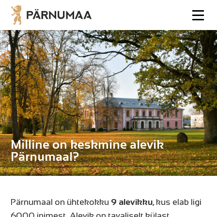
Milline on keskmine alevik
Pärnumaal?
Pärnumaal on ühtekokku
9 alevikku
, kus elab ligi
6000 inimest. Alevik on tavaliselt külast