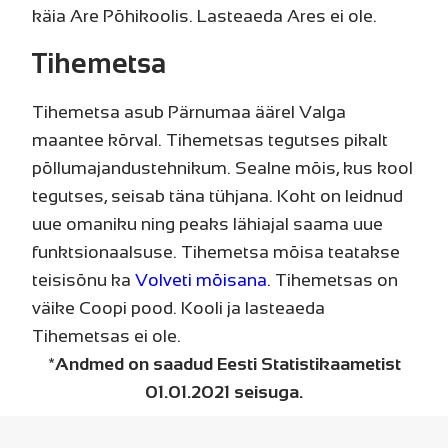
käia Are Põhikoolis. Lasteaeda Ares ei ole.
Tihemetsa
Tihemetsa asub Pärnumaa äärel Valga
maantee kõrval. Tihemetsas tegutses pikalt
põllumajandustehnikum. Sealne mõis, kus kool
tegutses, seisab täna tühjana. Koht on leidnud
uue omaniku ning peaks lähiajal saama uue
funktsionaalsuse. Tihemetsa mõisa teatakse
teisisõnu ka
Volveti mõisana
. Tihemetsas on
väike Coopi pood. Kooli ja lasteaeda
Tihemetsas ei ole.
*Andmed on saadud Eesti Statistikaametist
01.01.2021 seisuga.