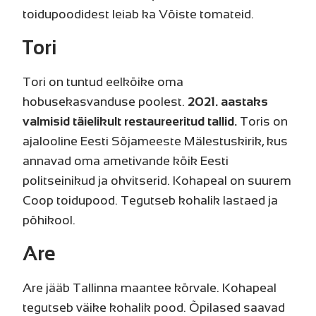
toidupoodidest leiab ka Võiste tomateid.
Tori
Tori on tuntud eelkõike oma
hobusekasvanduse poolest.
2021. aastaks
valmisid täielikult restaureeritud tallid.
Toris on
ajalooline Eesti Sõjameeste Mälestuskirik, kus
annavad oma ametivande kõik Eesti
politseinikud ja ohvitserid. Kohapeal on suurem
Coop toidupood. Tegutseb kohalik lastaed ja
põhikool.
Are
Are jääb Tallinna maantee kõrvale. Kohapeal
tegutseb väike kohalik pood. Õpilased saavad