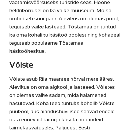
vaatamisväärsuseks turistide seas. Hoone
keldrikorrusel on ka väike muuseum. Mõisa
ümbritseb suur park. Alevikus on olemas pood,
tegutseb väike lasteaed. Tõstamaa on tuntud
ka oma kohaliku käsitöö poolest ning kohapeal
tegutseb populaarne Tõstamaa
käsitöökeskus.
Võiste
Võiste asub Riia maantee kõrval mere ääres.
Alevikus on oma algkool ja lasteaed. Võistes
on olemas väike sadam, mida kalamehed
kasutavad. Koha teeb tuntuks kohalik Võiste
puukool, kus aiandushuvilised saavad endale
osta erinevaid taimi ja küsida nõuandeid
taimekasvatuseks. Paljudest Eesti