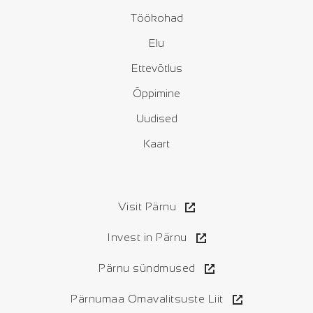
Töökohad
Elu
Ettevõtlus
Õppimine
Uudised
Kaart
Visit Pärnu
Invest in Pärnu
Pärnu sündmused
Pärnumaa Omavalitsuste Liit