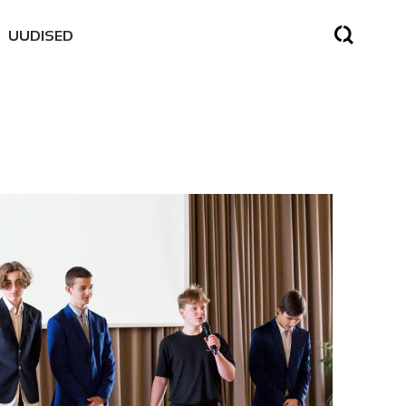
UUDISED
SED
SES
NE