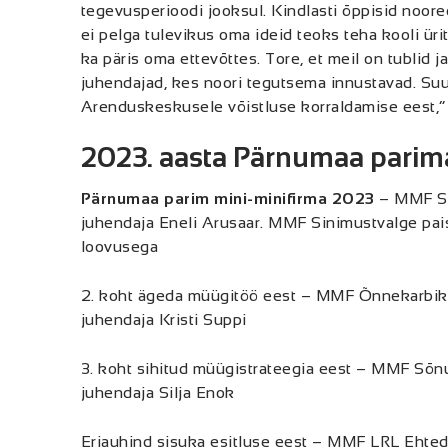
tegevusperioodi jooksul. Kindlasti õppisid noore
ei pelga tulevikus oma ideid teoks teha kooli ür
ka päris oma ettevõttes. Tore, et meil on tublid j
juhendajad, kes noori tegutsema innustavad. Su
Arenduskeskusele võistluse korraldamise eest,“ 
2023. aasta Pärnumaa parima
Pärnumaa parim mini-minifirma 2023
– MMF Si
juhendaja Eneli Arusaar. MMF Sinimustvalge pais
loovusega
2. koht ägeda müügitöö eest – MMF Õnnekarbik
juhendaja Kristi Suppi
3. koht sihitud müügistrateegia eest – MMF Sõ
juhendaja Silja Enok
Eriauhind sisuka esitluse eest – MMF LRL Ehte