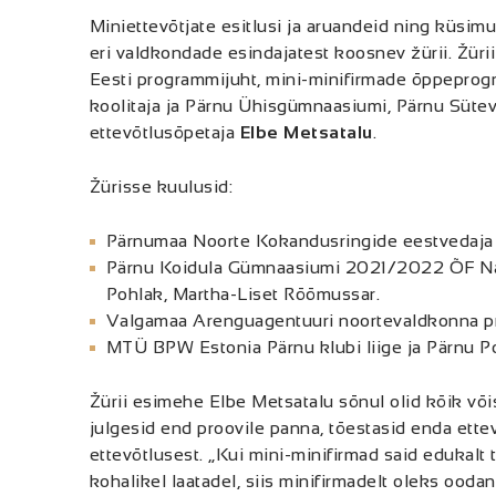
Miniettevõtjate esitlusi ja aruandeid ning küsim
eri valdkondade esindajatest koosnev žürii. Žüri
Eesti programmijuht, mini-minifirmade õppeprogr
koolitaja ja Pärnu Ühisgümnaasiumi, Pärnu Süt
ettevõtlusõpetaja
Elbe Metsatalu
.
Žürisse kuulusid:
Pärnumaa Noorte Kokandusringide eestvedaja 
Pärnu Koidula Gümnaasiumi 2021/2022 ÕF Näks
Pohlak, Martha-Liset Rõõmussar.
Valgamaa Arenguagentuuri noortevaldkonna pr
MTÜ BPW Estonia Pärnu klubi liige ja Pärnu Po
Žürii esimehe Elbe Metsatalu sõnul olid kõik või
julgesid end proovile panna, tõestasid enda ettev
ettevõtlusest. „Kui mini-minifirmad said edukalt 
kohalikel laatadel, siis minifirmadelt oleks oo