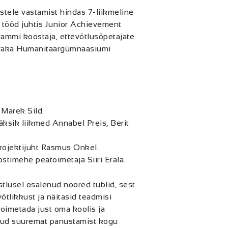
ustele vastamist hindas 7-liikmeline
i tööd juhtis Junior Achievement
ammi koostaja, ettevõtlusõpetajate
evaka Humanitaargümnaasiumi
Marek Sild.
ik liikmed Annabel Preis, Berit
ojektijuht Rasmus Onkel.
stimehe peatoimetaja Siiri Erala.
stlusel osalenud noored tublid, sest
õtlikkust ja näitasid teadmisi
toimetada just oma koolis ja
danud suuremat panustamist kogu