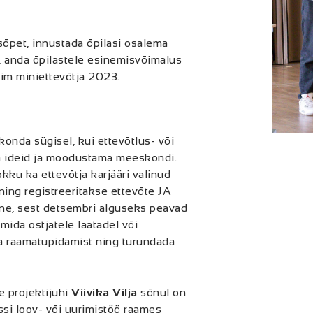
õpet, innustada õpilasi osalema
, anda õpilastele esinemisvõimalus
rim miniettevõtja 2023.
onda sügisel, kui ettevõtlus- või
 ideid ja moodustama meeskondi.
kku ka ettevõtja karjääri valinud
ing registreeritakse ettevõte JA
mine, sest detsembri alguseks peavad
ida ostjatele laatadel või
a raamatupidamist ning turundada
 projektijuhi
Viivika Vilja
sõnul on
assi loov- või uurimistöö raames