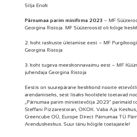
Silja Enok
Pärnumaa parim minifirma 2023
– MF Süüteroo
Georgina Ristoja. MF Süüteroosid oli kõige kes
2. koht raskuste ületamise eest – MF Purgikoog
Georgina Ristoja
3. koht tugeva meeskonnavaimu eest – MF Küünl
juhendaja Georgina Ristoja
Eestis on suurepärane keskkond noorte ettevõtl
arendamiseks, sest lisaks koolidele toetavad noor
„Pärnumaa parim miniettevõtja 2023“ parimaid 
Steffani Pizzarestoran, OKOK. Vaba Aja Keskus
Greencube OÜ, Europe Direct Pärnumaa TÜ Pärn
Arenduskeskus. Suur tänu kõigile toetajatele!