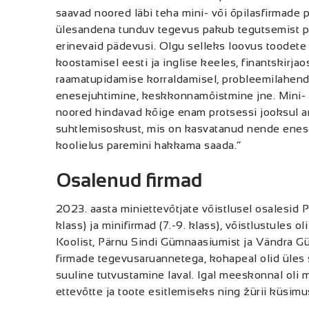
saavad noored läbi teha mini- või õpilasfirmade 
ülesandena tunduv tegevus pakub tegutsemist p
erinevaid pädevusi. Olgu selleks loovus toodete
koostamisel eesti ja inglise keeles, finantskirja
raamatupidamise korraldamisel, probleemilahen
enesejuhtimine, keskkonnamõistmine jne. Mini- 
noored hindavad kõige enam protsessi jooksul 
suhtlemisoskust, mis on kasvatanud nende enese
koolielus paremini hakkama saada.“
Osalenud firmad
2023. aasta miniettevõtjate võistlusel osalesid 
klass) ja minifirmad (7.-9. klass), võistlustule
Koolist, Pärnu Sindi Gümnaasiumist ja Vändra Gü
firmade tegevusaruannetega, kohapeal olid üles
suuline tutvustamine laval. Igal meeskonnal oli
ettevõtte ja toote esitlemiseks ning žürii küsim