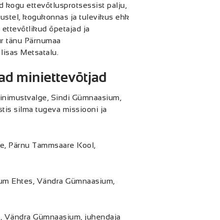
d kogu ettevõtlusprotsessist palju,
itustel, kogukonnas ja tulevikus ehk
a ettevõtlikud õpetajad ja
ur tänu Pärnumaa
lisas Metsatalu.
d miniettevõtjad
nimustvalge, Sindi Gümnaasium,
tis silma tugeva missiooni ja
e, Pärnu Tammsaare Kool,
num Ehtes, Vändra Gümnaasium,
d, Vändra Gümnaasium, juhendaja