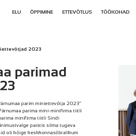
ELU
ÕPPIMINE
ETTEVÕTLUS
TÖÖKOHAD
ELUKORRALDUS
GÜMNAASIUMID
ETTEVÕTLUSEGA
TÖÖPAKKUMI
ALUSTAMINE
PÄRNUS JA
PÄRNUMAAL
ERINEVAD
KOOLID
iettevõtjad 2023
TOETUSED
ETTEVÕTLUSKESKKOND
TÖÖTA
KOHALIKUS
KINNISVARA
ÄGEDAD ETTEVÕTTED
OMAVALITSU
aa parimad
PAKKUMISED
INVESTORTEENINDUS
SISESTA
023
PÄRNUMAALASTE
PÄRNUMAAL
TÖÖPAKKUMI
LOOD
PÄRNUMAA TEGIJAD
EASÕBRALIK
2025
“Pärnumaa parim miniettevõtja 2023“
PÄRNUMAA
Pärnumaa parima mini-minifirma tiitli
 parima minifirma tiitli Sindi
PÄRNUMAA
Sinimustvalge paistis silma tugeva
OMAVALITSUSED
sid oli kõige keskkonnasõbralikum