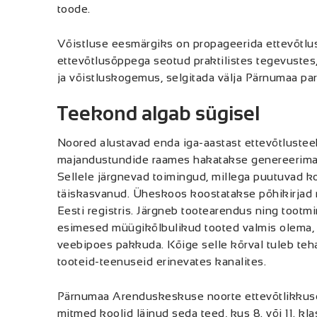
toode.
Võistluse eesmärgiks on propageerida ettevõtlus
ettevõtlusõppega seotud praktilistes tegevustes
ja võistluskogemus, selgitada välja Pärnumaa pa
Teekond algab sügisel
Noored alustavad enda iga-aastast ettevõtlusteek
majandustundide raames hakatakse genereerima
Sellele järgnevad toimingud, millega puutuvad ko
täiskasvanud. Üheskoos koostatakse põhikirjad n
Eesti registris. Järgneb tootearendus ning toot
esimesed müügikõlbulikud tooted valmis olema, m
veebipoes pakkuda. Kõige selle kõrval tuleb teh
tooteid-teenuseid erinevates kanalites.
Pärnumaa Arenduskeskuse noorte ettevõtlikkuse
mitmed koolid läinud seda teed, kus 8. või 11. kl