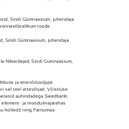
sid, Sindi Gümnaasium, juhendaja
kkonnasõbralikum toode
id, Sindi Gümnaasium, juhendaja
a Nikerdajad, Sindi Gümnaasium,
ikkuse ja ettevõtlusõppe
i sel teel ettevõtjad. Võistluse
toetasid auhindadega Swedbank,
, element- ja moodulmajatehas
u kolledž ning Pärnumaa