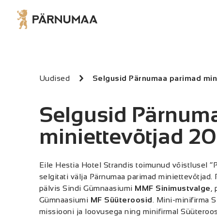
Uudised
Selgusid Pärnumaa parimad min
Selgusid Pärnum
miniettevõtjad 2
Eile Hestia Hotel Strandis toimunud võistlusel 
selgitati välja Pärnumaa parimad miniettevõtjad. 
pälvis Sindi Gümnaasiumi
MMF Sinimustvalge
,
Gümnaasiumi
MF Süüteroosid
. Mini-minifirma 
missiooni ja loovusega ning minifirmal Süüteroo