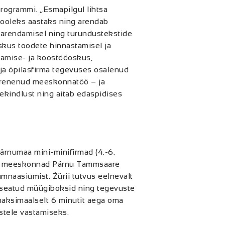
programmi. „Esmapilgul lihtsa
ooleks aastaks ning arendab
 arendamisel ning turundustekstide
oskus toodete hinnastamisel ja
damise- ja koostööoskus,
ja õpilasfirma tegevuses osalenud
arenenud meeskonnatöö – ja
kindlust ning aitab edaspidises
Pärnumaa mini-minifirmad (4.-6.
s oli meeskonnad Pärnu Tammsaare
mnaasiumist. Žürii tutvus eelnevalt
 seatud müügiboksid ning tegevuste
 maksimaalselt 6 minutit aega oma
ustele vastamiseks.