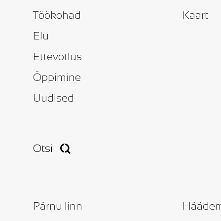
Töökohad
Kaart
Elu
Ettevõtlus
Õppimine
Uudised
Otsi
Pärnu linn
Häädem