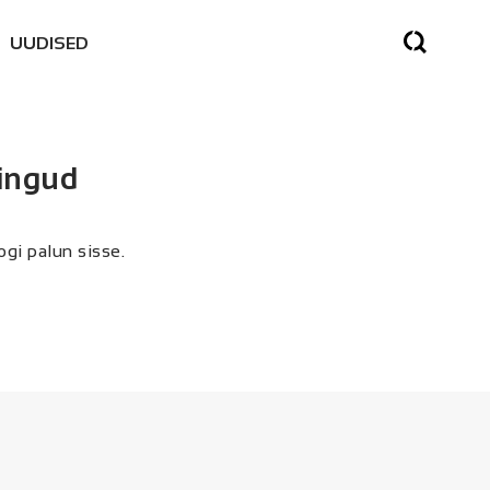
UUDISED
SED
singud
SES
gi palun sisse.
NE