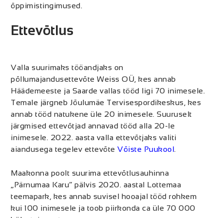
õppimistingimused.
Ettevõtlus
Valla suurimaks tööandjaks on
põllumajandusettevõte Weiss OÜ, kes annab
Häädemeeste ja Saarde vallas tööd ligi 70 inimesele.
Temale järgneb Jõulumäe Tervisespordikeskus, kes
annab tööd natukene üle 20 inimesele. Suuruselt
järgmised ettevõtjad annavad tööd alla 20-le
inimesele. 2022. aasta valla ettevõtjaks valiti
aiandusega tegelev ettevõte
Võiste Puukool
.
Maakonna poolt suurima ettevõtlusauhinna
„Pärnumaa Karu“ pälvis 2020. aastal Lottemaa
teemapark, kes annab suvisel hooajal tööd rohkem
kui 100 inimesele ja toob piirkonda ca üle 70 000