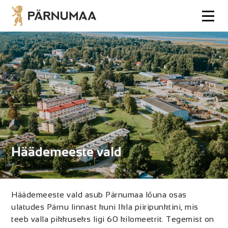
Häädemeeste vald
Häädemeeste vald asub Pärnumaa lõuna osas
ulatudes Pärnu linnast kuni Ikla piiripunktini, mis
teeb valla pikkuseks ligi 60 kilomeetrit. Tegemist on