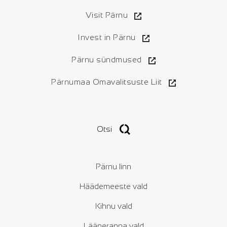
Visit Pärnu
Invest in Pärnu
Pärnu sündmused
Pärnumaa Omavalitsuste Liit
Otsi
Pärnu linn
Häädemeeste vald
Kihnu vald
Lääneranna vald