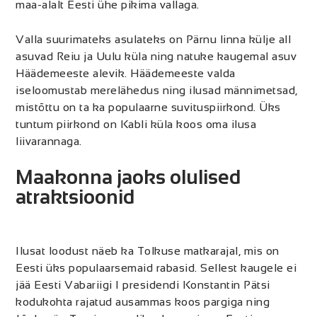
maa-alalt Eesti ühe pikima vallaga.
Valla suurimateks asulateks on Pärnu linna külje all
asuvad Reiu ja Uulu küla ning natuke kaugemal asuv
Häädemeeste alevik. Häädemeeste valda
iseloomustab merelähedus ning ilusad männimetsad,
mistõttu on ta ka populaarne suvituspiirkond. Üks
tuntum piirkond on Kabli küla koos oma ilusa
liivarannaga.
Maakonna jaoks olulised
atraktsioonid
Ilusat loodust näeb ka Tolkuse matkarajal, mis on
Eesti üks populaarsemaid rabasid. Sellest kaugele ei
jää Eesti Vabariigi I presidendi Konstantin Pätsi
kodukohta rajatud ausammas koos pargiga ning