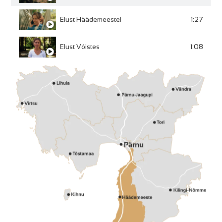
1:27
Elust Häädemeestel
1:08
Elust Võistes