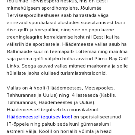
Jõulumäe Tervisespordikeskus, mis on Eesti
mitmekülgsem spordikompleks. Jõulumäe
Tervisespordikeskuses saab harrastada väga
erinevaid spordialasid alustades suusatamisest kuni
disc-golfi ja korvpallini, ning see on populaarne
treeninglaagrite korraldamise koht nii Eesti kui ka
välisriikide sportlastele. Häädemeeste vallas asub ka
Baltimaade suurim teemapark Lottemaa ning maailma
saja parima golfi väljaku hulka arvatud Pärnu Bay Golf
Links. Seega asuvad vallas mitmed maakonna ja selle
külaliste jaoks olulised turismiatraktsioonid.
Vallas on 4 kooli (Häädemeestes, Metsapooles,
Tahkurannas ja Uulus) ning 4 lasteaeda (Kablis,
Tahkurannas, Häädemeestes ja Uulus).
Häädemeestel tegutseb ka muusikakool.
Häädemeestel tegutsev kool
on spetsialiseerunud
IT-õppele ning pakub seda kuni gümnaasiumi
astmeni välja. Koolil on korralik võimla ja head