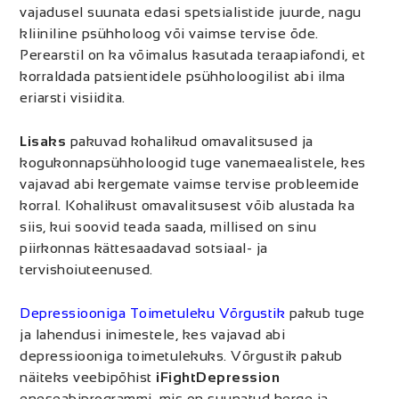
vajadusel suunata edasi spetsialistide juurde, nagu
kliiniline psühholoog või vaimse tervise õde.
Perearstil on ka võimalus kasutada teraapiafondi, et
korraldada patsientidele psühholoogilist abi ilma
eriarsti visiidita.
Lisaks
pakuvad kohalikud omavalitsused ja
kogukonnapsühholoogid tuge vanemaealistele, kes
vajavad abi kergemate vaimse tervise probleemide
korral. Kohalikust omavalitsusest võib alustada ka
siis, kui soovid teada saada, millised on sinu
piirkonnas kättesaadavad sotsiaal- ja
tervishoiuteenused.
Depressiooniga Toimetuleku Võrgustik
pakub tuge
ja lahendusi inimestele, kes vajavad abi
depressiooniga toimetulekuks. Võrgustik pakub
näiteks veebipõhist
iFightDepression
eneseabiprogrammi, mis on suunatud kerge ja