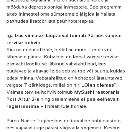
mõõduka depressiooniga inimestele. See programm
aitab inimestel oma sümptomeid jälgida ja hallata,
pakkudes lisatööriista psühhoteraapias.
Iga kuu viimasel laupäeval toimub Pärnus vaimse
tervise kohvik.
Siia on oodatud kõik, kellel on mure – enda või
lähedase pärast. Kohvikus on kohal vaimse tervise
esmaabi koolituse läbinud vabatahtlikud, kes
kuulavad ja aitavad leida sobiva toe või suuna, kuidas
edasi minna.
Vabatahtlikud on kohapeal äratuntavad
valgete T-särkidega, millel on kiri
„Olen olemas“
.
Vaimse tervise kohvik toimub
MySushi restoranis
Port Artur 2-s
ning osalemiseks
ei pea eelnevalt
registreerima
– lihtsalt tule kohale.
Pärnu Naiste Tugikeskus on turvaline koht naistele,
kes vajavad tuge pärast vägivalla kogemist. Keskus