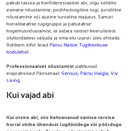
pakub tasuta ja konfidentsiaalset abi, olgu selleks
esmane nõustamine, psühholoogiline tugi, juriidiline
nõustamine või ajutine turvaline majutus. Samuti
korraldatakse tugigruppe ja pakutakse
kogemusnõustamist, et aidata naistel keerulistest
olukordadest väljuda ja oma elu uuesti üles ehitada.
Rohkem infot leiad
Pärnu Naiste Tugikeskuse
kodulehel
.
Professionaalset nõustamist
pakkuvad
erapraksised Pärnumaal:
Sensus
,
Pärnu Haigla
,
Viv
Living
.
Kui vajad abi
Kui otsite abi, siis kehvenenud vaimse tervise
korral võtke ühendust tugiliinidega või pöörduge