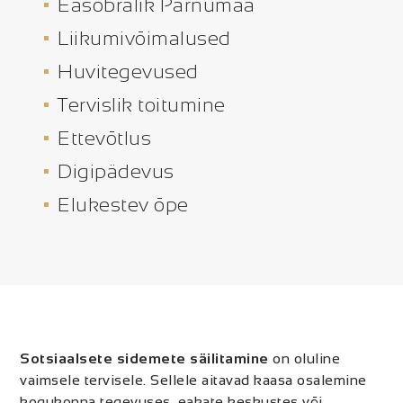
Easõbralik Pärnumaa
Liikumivõimalused
Huvitegevused
Tervislik toitumine
Ettevõtlus
Digipädevus
Elukestev õpe
Sotsiaalsete sidemete säilitamine
on oluline
vaimsele tervisele. Sellele aitavad kaasa osalemine
kogukonna tegevuses, eakate keskustes või