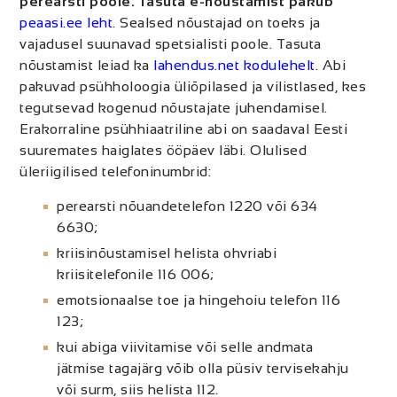
perearsti poole. Tasuta e-nõustamist pakub
peaasi.ee leht
. Sealsed nõustajad on toeks ja
vajadusel suunavad spetsialisti poole. Tasuta
nõustamist leiad ka
lahendus.net kodulehelt
. Abi
pakuvad psühholoogia üliõpilased ja vilistlased, kes
tegutsevad kogenud nõustajate juhendamisel.
Erakorraline psühhiaatriline abi on saadaval Eesti
suuremates haiglates ööpäev läbi. Olulised
üleriigilised telefoninumbrid:
perearsti nõuandetelefon 1220 või 634 
6630;
kriisinõustamisel helista ohvriabi 
kriisitelefonile 116 006;
emotsionaalse toe ja hingehoiu telefon 116 
123;
kui abiga viivitamise või selle andmata 
jätmise tagajärg võib olla püsiv tervisekahju 
või surm, siis helista 112.