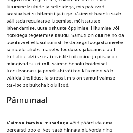
liitumine klubide ja seltsidega, mis pakuvad
sotsiaalset suhtlemist ja tuge. Vaimset heaolu saab
säilitada regulaarse lugemise, mõistatuste
lahendamise, uute oskuste õppimise, liikumise või
hobidega tegelemise kaudu. Samuti on oluline hoida
positiivset ellusuhtumist, leida aega lõõgastumiseks
ja meelerahuks, näiteks looduses jalutamise abil.
Kehaline aktiivsus, tervislik toitumine ja piisav uni
mängivad suurt rolli vaimse heaolu hoidmisel.
Kogukonnast ja perelt abi või toe küsimine võib
vältida üksildust ja stressi, mis on samuti vaimse
tervise seisukohalt olulised.
Pärnumaal
Vaimse tervise muredega
võid pöörduda oma
perearsti poole, kes saab hinnata olukorda ning