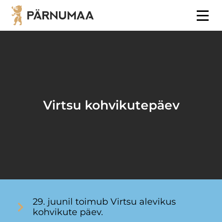
Virtsu kohvikutepäev
29. juunil toimub Virtsu alevikus
kohvikute päev.​