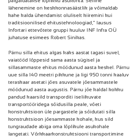
paigaldatakse lõplikku asukohta. Selline
lähenemine on keskkonnasäästlik ja võimaldab
kahe kalda ühendamist oluliselt kiiremini kui
traditsioonilised ehitustehnoloogiad,” lausus
Infortari ettevõtete gruppi kuuluv INF Infra OÜ
juhatuse esimees Robert Sinikas.
Pärnu silla ehitus algas kaks aastat tagasi suvel,
vaiatööd lõppesid sama aasta sügisel ja
sillasammaste ehitus möödunud aasta keskel. Pärnu
uue silla 140 meetri pikkune ja ligi 950 tonni kaaluv
teraskaar asetati jões asuvatele jõesammastele
möödunud aasta augustis. Pärnu jõe kaldal kokku
pandud kaarsild transporditi iseliikuvate
transportööridega sõidusilla peale, võeti
konstruktsioon üle pargastele ja sõidutati silla
konstruktsioon jõesammaste kohale, kus sild
tungraudade abiga oma lõplikule asukohale
langetati. Võrkkaarkonstruktsiooni transportimine