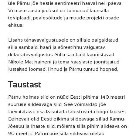
üle Pärnu jõe kestis sentimeetri haaval neli päeva.
Viimase aasta jooksul on toimunud kaarsilla
tekiplaadi, pealesõitude ja muude projekti osade
ehitus.
Lisaks tänavavalgustusele on sillale paigaldatud
silla sambaid, kaari ja sõrestikku valgustav
dekoratiivvalgustus. Silla sambaid kaunistavad
Nikole Matikaineni ja tema kaaslaste joonistatud
lustakad loomad, linnud ja Pärnu tuntud hooned.
Taustast
Pärnu kolmas sild on nüüd Eesti pikima, 140 meetri
suuruse sildeavaga sild. See võimaldab jõe
laevatatavat osa kasutada takistusteta kogu laiuses.
Eelnevalt olid Eesti pikima sildeavaga sillad Rannu-
Jõesuu ja Ihaste sild, mõlema silla pikim sildeava on
90 meetrit. Pärnu uue silla sildeava ületab