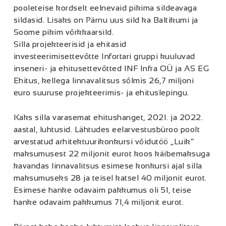
pooleteise kordselt eelnevaid pikima sildeavaga
sildasid. Lisaks on Pärnu uus sild ka Baltikumi ja
Soome pikim võrkkaarsild.
Silla projekteerisid ja ehitasid
investeerimisettevõtte Infortari gruppi kuuluvad
inseneri- ja ehitusettevõtted INF Infra OÜ ja AS EG
Ehitus, kellega linnavalitsus sõlmis 26,7 miljoni
euro suuruse projekteerimis- ja ehituslepingu.
Kaks silla varasemat ehitushanget, 2021. ja 2022.
aastal, luhtusid. Lähtudes eelarvestusbüroo poolt
arvestatud arhitektuurikonkursi võidutöö „Luik“
maksumusest 22 miljonit eurot koos käibemaksuga
kavandas linnavalitsus esimese konkursi ajal silla
maksumuseks 28 ja teisel katsel 40 miljonit eurot.
Esimese hanke odavaim pakkumus oli 51, teise
hanke odavaim pakkumus 71,4 miljonit eurot.