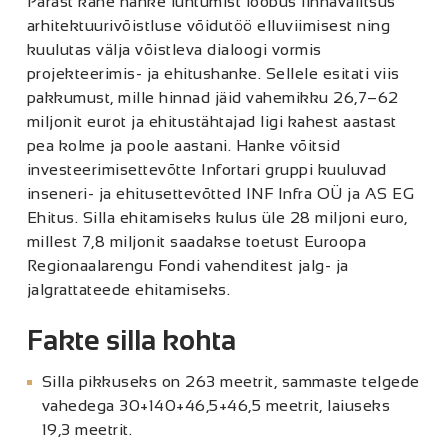
Pärast kahe hanke luhtumist loobus linnavalitsus
arhitektuurivõistluse võidutöö elluviimisest ning
kuulutas välja võistleva dialoogi vormis
projekteerimis- ja ehitushanke. Sellele esitati viis
pakkumust, mille hinnad jäid vahemikku 26,7–62
miljonit eurot ja ehitustähtajad ligi kahest aastast
pea kolme ja poole aastani. Hanke võitsid
investeerimisettevõtte Infortari gruppi kuuluvad
inseneri- ja ehitusettevõtted INF Infra OÜ ja AS EG
Ehitus. Silla ehitamiseks kulus üle 28 miljoni euro,
millest 7,8 miljonit saadakse toetust Euroopa
Regionaalarengu Fondi vahenditest jalg- ja
jalgrattateede ehitamiseks.
Fakte silla kohta
Silla pikkuseks on 263 meetrit, sammaste telgede
vahedega 30+140+46,5+46,5 meetrit, laiuseks
19,3 meetrit.