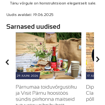
Tänu võrgule on konstruktsioon elegantselt sale.
Uudis avaldati: 19.06.2025
Sarnased uudised
29. JUUNI. 2026
17. JUUNI. 20
Pärnumaa toiduvõrgustiku
Dipperf
ja Visit Pärnu koostöös
Clarkso
sündis piirkonna maitseid
põlluma