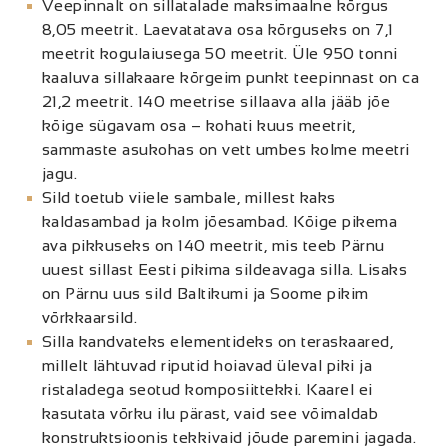
Veepinnalt on sillatalade maksimaalne kõrgus
8,05 meetrit. Laevatatava osa kõrguseks on 7,1
meetrit kogulaiusega 50 meetrit. Üle 950 tonni
kaaluva sillakaare kõrgeim punkt teepinnast on ca
21,2 meetrit. 140 meetrise sillaava alla jääb jõe
kõige sügavam osa – kohati kuus meetrit,
sammaste asukohas on vett umbes kolme meetri
jagu.
Sild toetub viiele sambale, millest kaks
kaldasambad ja kolm jõesambad. Kõige pikema
ava pikkuseks on 140 meetrit, mis teeb Pärnu
uuest sillast Eesti pikima sildeavaga silla. Lisaks
on Pärnu uus sild Baltikumi ja Soome pikim
võrkkaarsild.
Silla kandvateks elementideks on teraskaared,
millelt lähtuvad riputid hoiavad üleval piki ja
ristaladega seotud komposiittekki. Kaarel ei
kasutata võrku ilu pärast, vaid see võimaldab
konstruktsioonis tekkivaid jõude paremini jagada.