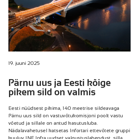
19. juuni 2025
Pärnu uus ja Eesti kõige
pikem sild on valmis
Eesti nüüdsest pikima, 140 meetrise sildeavaga
Pärnu uus sild on vastuvõtukomisjoni poolt vastu
võetud ja sillale on antud kasutusluba.
Nädalavahetusel katsetas Infortari ettevõtete gruppi
kuuluv INF Infra uudset valgustuslahendust, silla