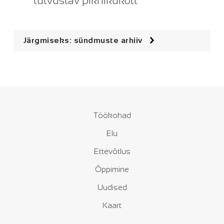
tutvustav piknikukott
Järgmiseks: sündmuste arhiiv
Töökohad
Elu
Ettevõtlus
Õppimine
Uudised
Kaart