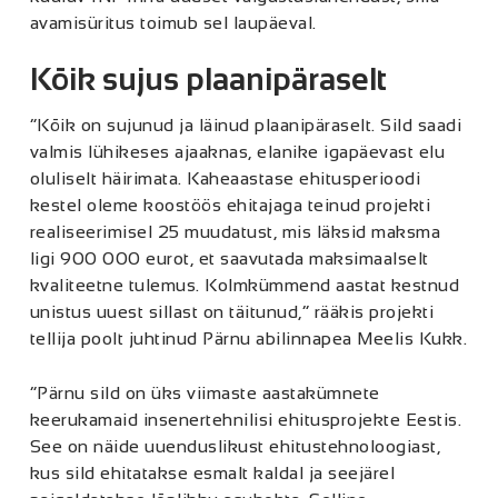
avamisüritus toimub sel laupäeval.
Kõik sujus plaanipäraselt
“Kõik on sujunud ja läinud plaanipäraselt. Sild saadi
valmis lühikeses ajaaknas, elanike igapäevast elu
oluliselt häirimata. Kaheaastase ehitusperioodi
kestel oleme koostöös ehitajaga teinud projekti
realiseerimisel 25 muudatust, mis läksid maksma
ligi 900 000 eurot, et saavutada maksimaalselt
kvaliteetne tulemus. Kolmkümmend aastat kestnud
unistus uuest sillast on täitunud,“ rääkis projekti
tellija poolt juhtinud Pärnu abilinnapea Meelis Kukk.
“Pärnu sild on üks viimaste aastakümnete
keerukamaid insenertehnilisi ehitusprojekte Eestis.
See on näide uuenduslikust ehitustehnoloogiast,
kus sild ehitatakse esmalt kaldal ja seejärel