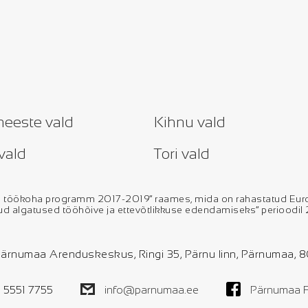
eeste vald
Kihnu vald
vald
Tori vald
- ja töökoha programm 2017-2019“ raames, mida on rahastatud E
kud algatused tööhõive ja ettevõtlikkuse edendamiseks“ perioodi
ärnumaa Arenduskeskus, Ringi 35, Pärnu linn, Pärnumaa, 
 5551 7755
info@parnumaa.ee
Pärnumaa 