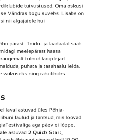
ordiklubide tutvustused. Oma oskusi
akse Vändras kogu suveks. Lisaks on
i nii algajatele kui
hu pärast. Toidu- ja laadaalal saab
 midagi meelepärast kaasa
 kaugemalt tulnud kauplejad.
lduda, puhata ja tasakaalu leida.
ke vaikuseks ning rahulikuks
es
el laval astuvad üles Põhja-
ikuni laulud ja tantsud, mis loovad
iaFestivaliga aga päev ei lõppe,
vale astuvad
2 Quick Start,
al avab õhtused väravad kell 18.00.