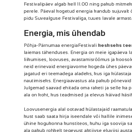
Festivalipäev algab kell 11.00 ning pakub mitme
perele. Päeval kogetud energia kandub sujuvalt 
pidu Suvealguse Festivaliga, tuues lavale armasta
Energia, mis ühendab
Põhja-Pärnumaa energiaFestivali
keskseks tee
laiemas tähenduses. Energia on meie igapäeva l
liikumises, loovuses, avastamisrõõmus ja koosol
neid erinevaid energiavorme kogeda ühes päevas 
jagatud eri teemadega aladeks, kus iga külastaja 
nautimiseks. Energiaavastus ala pakub põnevaid 
Julgemad saavad ehitada oma raketi ja selle ka p
ala on koht, kus teadmised ja elevus käivad käsi
Loovusenergia alal ootavad külastajaid raamatulaa
kust saab saata kirja iseendale või kallile inime
ühine kogukonna kunstiteos, kuhu iga soovija saa
ala pakub rohkelt tegevust aktiivse eluviisi aust