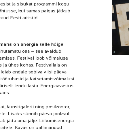
kesist ja sisukat programmi kogu
õhtusse, kui samas paigas jätkub
tud Eesti artistid.
maks on energia
selle kõige
ahutamatu osa – see avaldub
emises. Festival loob võimaluse
ja ühes kohas. Festivaliala on
leiab endale sobiva viisi päeva
töötubasid ja katsetamisvõimalusi.
äriselt lendu lasta. Energiaavastus
käes.
t, kunstigalerii ning postkontor,
sele. Lisaks sünnib päeva jooksul
b jätta oma jälje. Liikumisenergia
ajatele. Kavas on pallimängud,