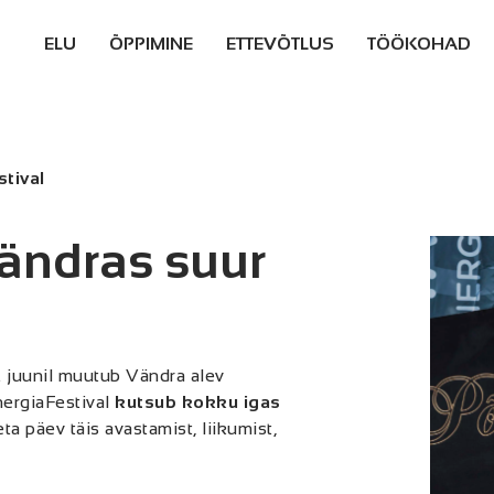
ELU
ÕPPIMINE
ETTEVÕTLUS
TÖÖKOHAD
ELUKORRALDUS
GÜMNAASIUMID
ETTEVÕTLUSEGA
TÖÖPAKKUMI
ALUSTAMINE
PÄRNUS JA
PÄRNUMAAL
ERINEVAD
KOOLID
stival
TOETUSED
ETTEVÕTLUSKESKKOND
TÖÖTA
KOHALIKUS
KINNISVARA
ÄGEDAD ETTEVÕTTED
OMAVALITSU
Vändras suur
PAKKUMISED
INVESTORTEENINDUS
SISESTA
PÄRNUMAALASTE
PÄRNUMAAL
TÖÖPAKKUMI
LOOD
PÄRNUMAA TEGIJAD
EASÕBRALIK
2025
6. juunil muutub Vändra alev
PÄRNUMAA
nergiaFestival
kutsub kokku igas
eta päev täis avastamist, liikumist,
PÄRNUMAA
OMAVALITSUSED