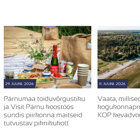
29. JUUNI. 2026
11. JUUNI. 2026
Pärnumaa toiduvõrgustiku
Vaata, millis
ja Visit Pärnu koostöös
kogukonnapro
sündis piirkonna maitseid
KOP kevadvoo
tutvustav piknikukott