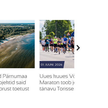
01. JUUNI. 2026
ed Pärnumaa
Uues kuues Võidupüha
jektid said
Maraton toob jooksusõbrad
rust toetust
tänavu Torisse