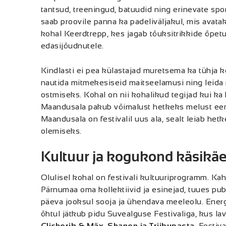
tantsud, treeningud, batuudid ning erinevate sp
saab proovile panna ka padeliväljakul, mis avat
kohal Keerdtrepp, kes jagab tõuksitrikkide õpetus
edasijõudnutele.
Kindlasti ei pea külastajad muretsema ka tühja kõ
nautida mitmekesiseid maitseelamusi ning leida
ostmiseks. Kohal on nii kohalikud tegijad kui ka
Maandusala pakub võimalust hetkeks melust eema
Maandusala on festivalil uus ala, sealt leiab het
olemiseks.
Kultuur ja kogukond käsikä
Olulisel kohal on festivali kultuuriprogramm. Kah
Pärnumaa oma kollektiivid ja esinejad, tuues publ
päeva jooksul sooja ja ühendava meeleolu. Energ
õhtul jätkub pidu Suvealguse Festivaliga, kus la
Clicherik & Mäx, Shanon ja Triibupasta
. Festiv