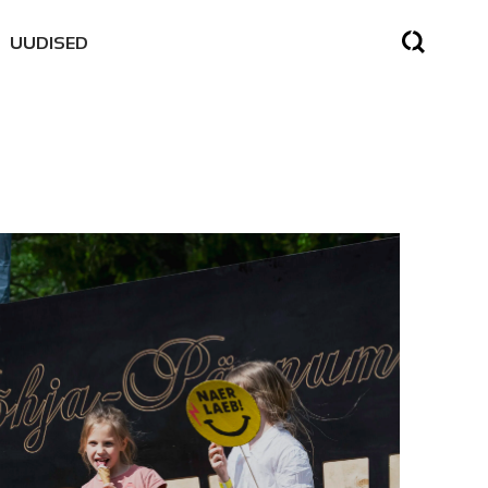
UUDISED
SED
SES
NE