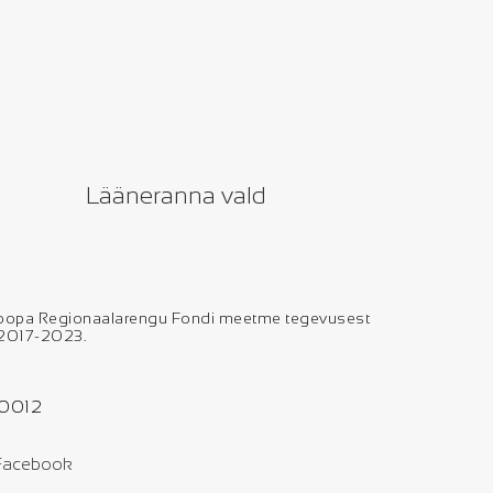
Lääneranna vald
uroopa Regionaalarengu Fondi meetme tegevusest
l 2017-2023.
80012
Facebook