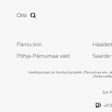
Otsi
Pärnu linn
Häädem
Põhja-Pärnumaa vald
Saarde 
Veebiportaal on loodud projekti „Pärnumaa elu
„Piirkondli
SA P
+372