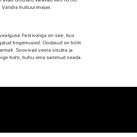
g Vändra kultuurimajas.
ealguse Festivaliga on see, kus
agatud kogemused. Oodatud on kõik
ugemalt. Soovivad veeta sisuka ja
nuõige koht, kuhu oma sammud seada.