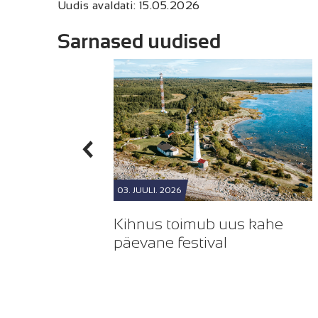
Uudis avaldati: 15.05.2026
Sarnased uudised
03. JUULI. 2026
idupüha
Kihnus toimub uus kahe
ooksusõbrad
päevane festival