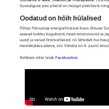
Suvealguse peo piletid on müügil piletilevis nin
Oodatud on kõik külalised
Põhja-Pärnumaa energiaFestival koos õhtuse Suv
saavad kokku kogukond, head emotsioonid ja j
uued ja vanad festivalilased, nii lähedalt kui ka
meeldejääva päeva, siis Vändra on 6. juunil ai
Rohkem infot leiab
Facebookist