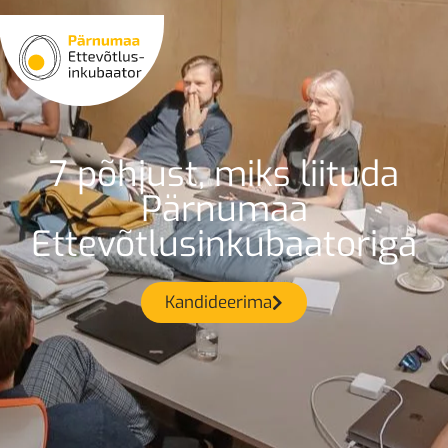
7 põhjust, miks liituda
Pärnumaa
Ettevõtlusinkubaatoriga
Kandideerima