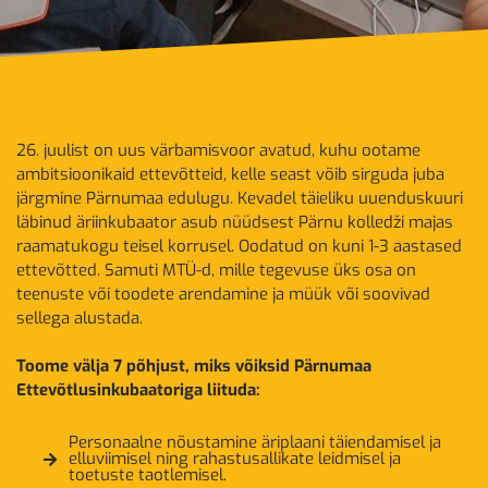
26. juulist on uus värbamisvoor avatud, kuhu ootame
ambitsioonikaid ettevõtteid, kelle seast võib sirguda juba
järgmine Pärnumaa edulugu. Kevadel täieliku uuenduskuuri
läbinud äriinkubaator asub nüüdsest Pärnu kolledži majas
raamatukogu teisel korrusel. Oodatud on kuni 1-3 aastased
ettevõtted. Samuti MTÜ-d, mille tegevuse üks osa on
teenuste või toodete arendamine ja müük või soovivad
sellega alustada.
Toome välja 7 põhjust, miks võiksid Pärnumaa
Ettevõtlusinkubaatoriga liituda:
Personaalne nõustamine äriplaani täiendamisel ja
elluviimisel ning rahastusallikate leidmisel ja
toetuste taotlemisel.