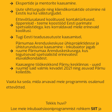
Ekspertide ja mentorite kaasamine.
Uute sihtturgude ning kliendikontaktide otsimine nii
Eestis kui ka välisturgudel.
Ettevõtlusalased koolitused, kontaktüritused,
õppereisid - teeme koostööd Eesti parimate
spetsialistidega, kes korraldavad meile erinevaid
koolitusi.
Tugi Eesti teadusasutuste kaasamisel.
Pärnumaa Arenduskeskuse ühisprojektidesse ja
ühisturundusse kaasamine - Inkubaator jagab
ruume Pärnumaa Arenduskeskusega, kus
tegutsevad spetsialistid erinevatest
eluvaldkondadest.
Kaasaegne töökeskkond Pärnu kesklinnas - uued
ruumid said valmis kevadel 2021 ning asuvad Pärnu
kolledžis.
Vaata ka seda, mida arvavad meie programmis osalenud
ettevõtted.
Tekkis huvi?
Loe meie inkubaatsiooniprogrammist rohkem
SIIT
ja