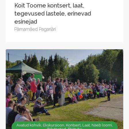
Koit Toome kontsert, laat,
tegevused lastele, erinevad
esinejad
Pärnamäed Pagariäri
Avatud kohvik, Ekskursioon, Kontsert, Laat, Näeb loomi,