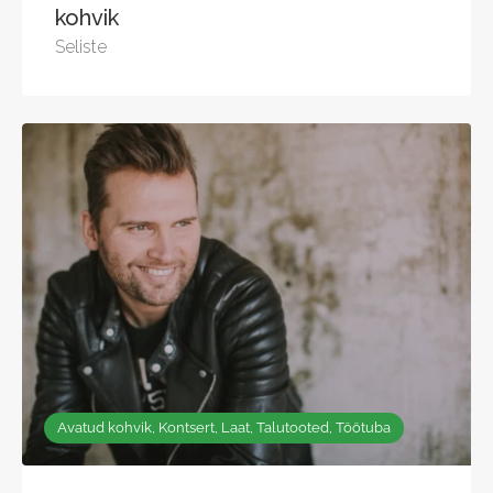
kohvik
Seliste
Avatud kohvik, Kontsert, Laat, Talutooted, Töötuba