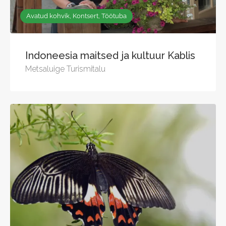
Avatud kohvik, Kontsert, Töötuba
Indoneesia maitsed ja kultuur Kablis
Metsaluige Turismitalu