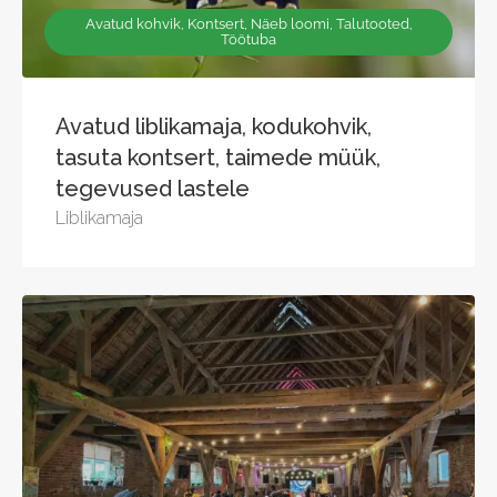
Avatud kohvik, Kontsert, Näeb loomi, Talutooted,
Töötuba
Avatud liblikamaja, kodukohvik,
tasuta kontsert, taimede müük,
tegevused lastele
Liblikamaja