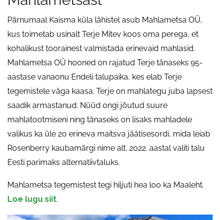
Pärnumaal Kaisma küla lähistel asub Mahlametsa OÜ,
kus toimetab usinalt Terje Mitev koos oma perega, et
kohalikust toorainest valmistada erinevaid mahlasid.
Mahlametsa OÜ hooned on rajatud Terje tänaseks 95-
aastase vanaonu Endeli talupaika, kes elab Terje
tegemistele väga kaasa. Terje on mahlategu juba lapsest
saadik armastanud. Nüüd ongi jõutud suure
mahlatootmiseni ning tänaseks on lisaks mahladele
valikus ka üle 20 erineva maitsva jäätisesordi, mida leiab
Rosenberry kaubamärgi nime alt. 2022. aastal valiti talu
Eesti parimaks alternatiivtaluks.
Mahlametsa tegemistest tegi hiljuti hea loo ka Maaleht.
Loe lugu siit
.