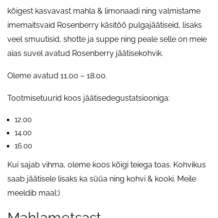
kõigest kasvavast mahla & limonaadi ning valmistame
imemaitsvaid Rosenberry käsitöö pulgajäätiseid, lisaks
veel smuutisid, shotte ja suppe ning peale selle on meie
aias suvel avatud Rosenberry jäätisekohvik.
Oleme avatud 11.00 – 18.00.
Tootmisetuurid koos jäätisedegustatsiooniga:
12.00
14.00
16.00
Kui sajab vihma, oleme koos kõigi teiega toas. Kohvikus
saab jäätisele lisaks ka süüa ning kohvi & kooki. Meile
meeldib maal:)
Mahlametsast