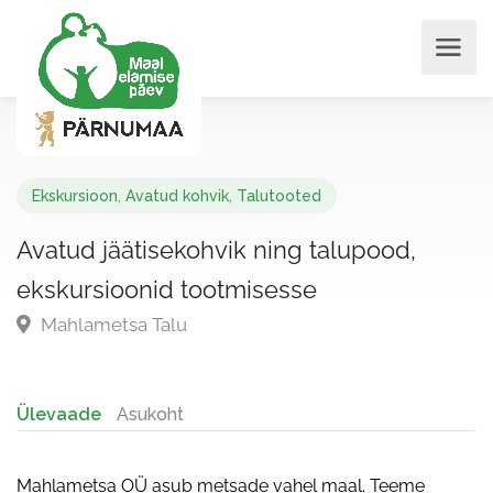
Ekskursioon
,
Avatud kohvik
,
Talutooted
Avatud jäätisekohvik ning talupood,
ekskursioonid tootmisesse
Mahlametsa Talu
Ülevaade
Asukoht
Mahlametsa OÜ asub metsade vahel maal. Teeme