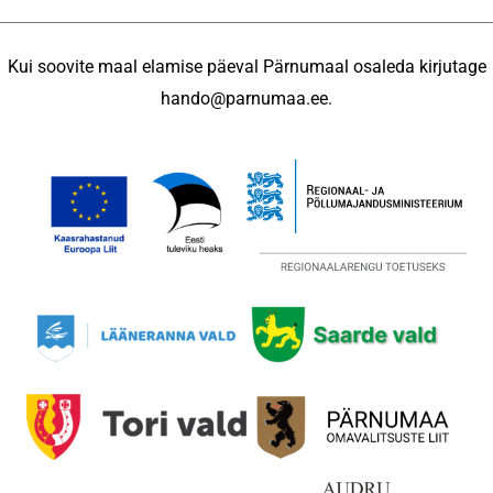
Kui soovite maal elamise päeval Pärnumaal osaleda kirjutage
hando@parnumaa.ee.